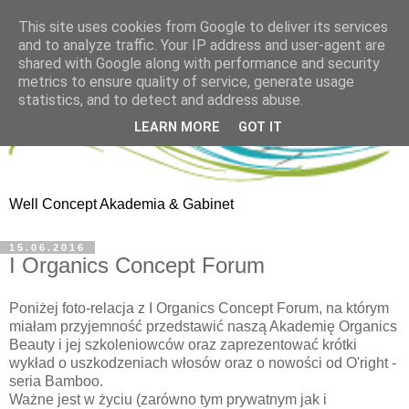
This site uses cookies from Google to deliver its services
and to analyze traffic. Your IP address and user-agent are
shared with Google along with performance and security
metrics to ensure quality of service, generate usage
statistics, and to detect and address abuse.
LEARN MORE
GOT IT
Well Concept Akademia & Gabinet
15.06.2016
I Organics Concept Forum
Poniżej foto-relacja z I Organics Concept Forum, na którym
miałam przyjemność przedstawić naszą Akademię Organics
Beauty i jej szkoleniowców oraz zaprezentować krótki
wykład o uszkodzeniach włosów oraz o nowości od O'right -
seria Bamboo.
Ważne jest w życiu (zarówno tym prywatnym jak i