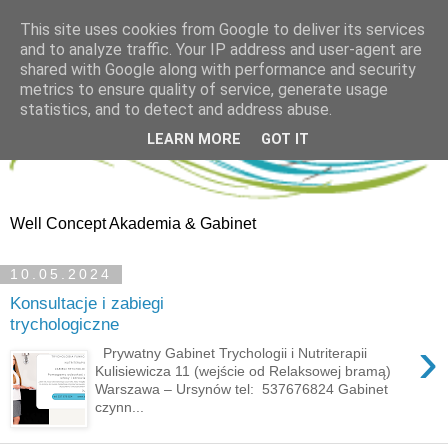
This site uses cookies from Google to deliver its services
and to analyze traffic. Your IP address and user-agent are
shared with Google along with performance and security
metrics to ensure quality of service, generate usage
statistics, and to detect and address abuse.
LEARN MORE
GOT IT
Well Concept Akademia & Gabinet
10.05.2024
Konsultacje i zabiegi
trychologiczne
›
Prywatny Gabinet Trychologii i Nutriterapii
Kulisiewicza 11 (wejście od Relaksowej bramą)
Warszawa – Ursynów tel: 537676824 Gabinet
czynn...