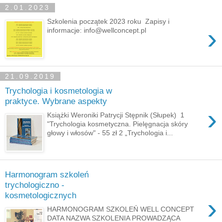
2.01.2023
Szkolenia początek 2023 roku Zapisy i
›
informacje: info@wellconcept.pl
21.09.2019
Trychologia i kosmetologia w
praktyce. Wybrane aspekty
›
Książki Weroniki Patrycji Stępnik (Słupek) 1
"Trychologia kosmetyczna. Pielęgnacja skóry
głowy i włosów" - 55 zł 2 „Trychologia i...
Harmonogram szkoleń
trychologiczno -
kosmetologicznych
›
HARMONOGRAM SZKOLEŃ WELL CONCEPT
DATA NAZWA SZKOLENIA PROWADZĄCA