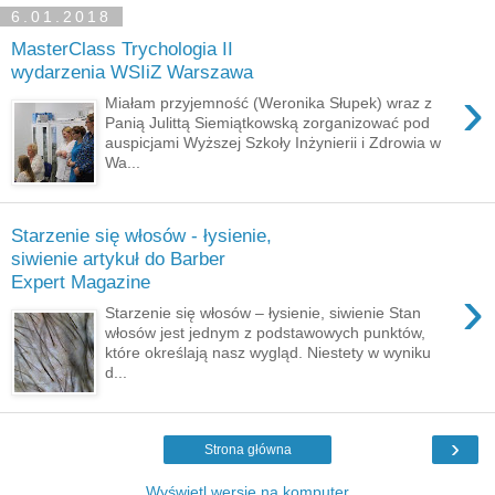
6.01.2018
MasterClass Trychologia II
wydarzenia WSIiZ Warszawa
›
Miałam przyjemność (Weronika Słupek) wraz z
Panią Julittą Siemiątkowską zorganizować pod
auspicjami Wyższej Szkoły Inżynierii i Zdrowia w
Wa...
Starzenie się włosów - łysienie,
siwienie artykuł do Barber
Expert Magazine
›
Starzenie się włosów – łysienie, siwienie Stan
włosów jest jednym z podstawowych punktów,
które określają nasz wygląd. Niestety w wyniku
d...
›
Strona główna
Wyświetl wersję na komputer