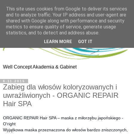
This site uses cookies from Google to deliver its services
and to analyze traffic. Your IP address and user-agent are
shared with Google along with performance and security
metrics to ensure quality of service, generate usage
statistics, and to detect and address abuse.
LEARN MORE
GOT IT
Well Concept Akademia & Gabinet
6.11.2015
Zabieg dla włosów koloryzowanych i
uwrażliwionych - ORGANIC REPAIR
Hair SPA
ORGANIC REPAIR Hair SPA – maska z miłorzębu japońskiego -
O'right
Wyjątkowa maska przeznaczona do włosów bardzo zniszczonych,